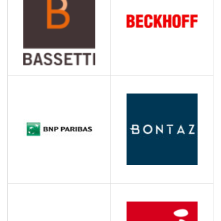
BASSETTI
BECKHOFF
AUTOMATION
Bureau d'étude - Editeur
Intégrateur logiciels
Fabrication de machines
informatique
d’automatisation
BNP PARIBAS
BONTAZ
Banque et Assurances
Décolletage