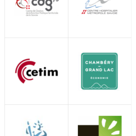
CDG DE LA SAVOIE
CENTRE HOSPITALIER
METROPOLE SAVOIE
Centre de gestion de la
Savoie
Etablissement hospitalier
CETIM
CHAMBERY – GRAND
LAC ECONOMIE
Centre technique des
industries mécaniques
Administration publique
générale