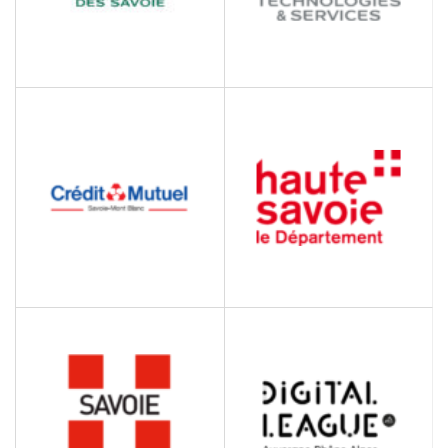
CREDIT AGRICOLE DES
CRÉDIT AGRICOLE
SAVOIE
TECHNOLOGIES ET
SERVICES
Banque et Assurances
Informatique
CRÉDIT MUTUEL SAVOIE
DEPARTEMENT DE LA
MONT BLANC
HAUTE-SAVOIE
Banque et Assurance
Collectivités Territoriales