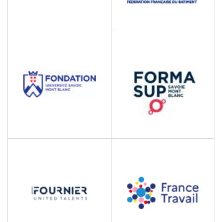
FFB
FACULTE DE DROIT DE
L’UNIVERSITE SAVOIE
Fédération Française du
MONT BLANC
Bâtiment
Faculté de Droit
FONDATION DE
FORMASUP SAVOIE
L’UNIVERSITE SAVOIE
MONT BLANC
MONT BLANC
Centre de formation en
alternance