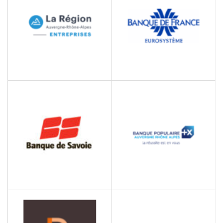
solutions énergétiques à
base d'hydrogène et autre
procédé
BANQUE DE FRANCE
AUVERGNE RHÔNE
ALPES ENTREPRISES –
Banque
ANTENNE SAVOIE
Développement
Economique local
BANQUE DE SAVOIE
BANQUE POPULAIRE
AUVERGNE RHONE
Banque et Assurances
ALPES
Banque et Assurances