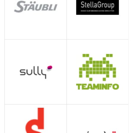
STELLA GROUP
STAUBLI
Activités des sièges
Fabrication de robots
sociaux
industriels et machines
textiles
SULLY GROUP
TEAMINFO
Conseil en systèmes et
Informatique - Système
logiciels informatiques
d'information