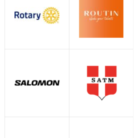
d'entreprise
ROUTIN SA
ROTARY CLUB
Agroalimentaire
Organisations civiques et
sociales
SATM VICAT
SALOMON SAS
Fabrication et distribution
de matériel de sport