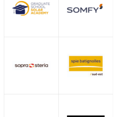
SOMFY
SOLAR ACADEMY
GRADUATE SCHOOL
Autres secteurs
USMB
Training by research for
research
SOPRA STERIA GROUP
SPIE BATIGNOLLES SUD
EST
Entreprise de logiciels
BTP, construction