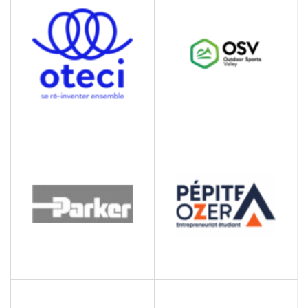
Casiers connnectés et
Fabrication de
vestiaires
roulements mécaniques
OTECI
OUTDOOR SPORT
VALLEY
Association de séniors
bénévoles
Cluster entreprises de
l’industrie des sports
outdoor
PÉPITE OZER
PARKER HANNIFIN
MANUFACTURING
Entrepreneuriat étudiant