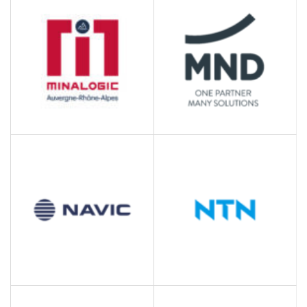
Réseau professionnel
Réseau professionnel
MND
MINALOGIC
Industrie manufacturière
Pôle de compétitivité de
la transformation
numérique
NAVIC
NTN EUROPE