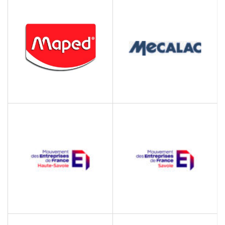
LEXAGRI
MAISON ECONOMIE ET
DEVELOPPEMENT
Développement
Economique local
MAPED
MECALAC
fournitures scolaires et de
Fournisseur d'engins de
bureau
chantier
MEDEF HAUTE-SAVOIE
MEDEF SAVOIE