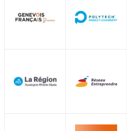
innover et inventer
l’avenir
POLE METROPOLITAIN
POLYTECH ANNECY
DU GENEVOIS FRANCAIS
CHAMBERY
Syndicat Mixte
Ecole d'ingénieur
REGION AUVERGNE
RESEAU
RHONE ALPES
ENTREPRENDRE
Collectivités Territoriales
aide à la création