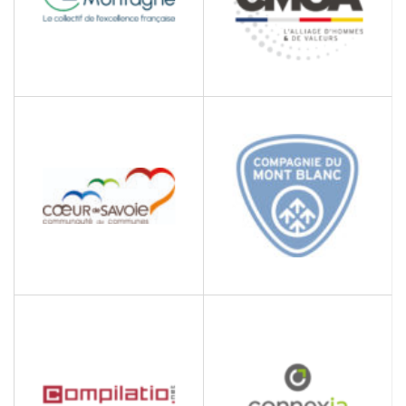
CMGA
CLUSTER MONTAGNE
Bâtiment
Association, promotion et
accompagnement des
entreprises de
l'aménagement de la
montagne
COMMUNAUTÉ DE
COMPAGNIE DU MONT
COMMUNES CŒUR DE
BLANC
SAVOIE
Exploitation de
Collectivité locale
remontées mécaniques