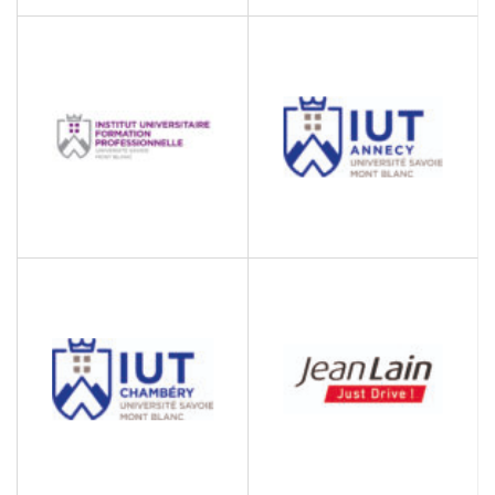
INTER’FACE
ITII 2 SAVOIES
Conseil pour les affaires et
Centre de formation en
autres conseils de gestion
alternance
IUT ANNECY
IUFP DE L’UNIVERSITÉ
SAVOIE MONT BLANC
Institut universitaire de
technologie
INSTITUT UNIVERSITAIRE
FORMATION
PROFESSIONNELLE