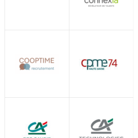
CONNEXIA
COMPILATIO SAS
Conseil RH
Développement,
ingénierie, distribution de
logiciels et serious
informatiques
COOP-TIME
CPME 74
Recrutement
Confédération des petites
et moyennes entreprises