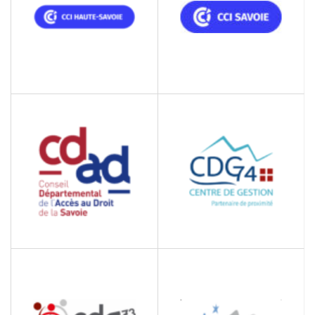
CCI HAUTE-SAVOIE
CCI SAVOIE
Chambre de Commerce et
Chambre de Commerce et
Industrie
d'Industrie
CDAD DE LA SAVOIE
CDG DE LA HAUTE-
SAVOIE
Conseil Départemental de
l'Accès au Droit de la
Centre de gestion de la
Savoie
Haute-Savoie