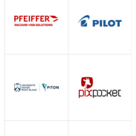
Leader mondial des
technologies du
mouvement et du
contrôle
PFEIFFER VACUUM
PILOT CORPORATION OF
EUROPE
Mécanique
Solutions d'écriture
PIXPOCKET
PITON BY USMB
Production Audiovisuelle
Unissons nos talents pour