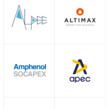
Administration publique
autres conseils de gestion
ALTIMAX
ALPEE
Agence Interactive
Ingénierie, études
techniques
AMPHENOL SOCAPEX
APEC
Fabrication de
Association Pour l'Emploi