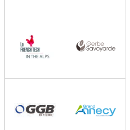
FOURNIER
FRANCE TRAVAIL
Administration publique
d'aide à l'emploi
GERBE SAVOYARDE
FRENCH TECH ALPES
Boulangerie - Viennoiserie
Développement et
- Patisserie
rayonnement de
l’économie numérique et
des jeunes entreprises
innovantes