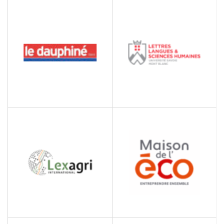
LE CLUST’R NUMERIQUE
L’INCUBATEUR SAVOIE
TECHNOLAC
Accompagnement à la
création d'entreprise
LE DAUPHINE LIBERE
LETTRES LANGUES ET
SCIENCES HUMAINES
DE L’USMB
Faculté de lettres