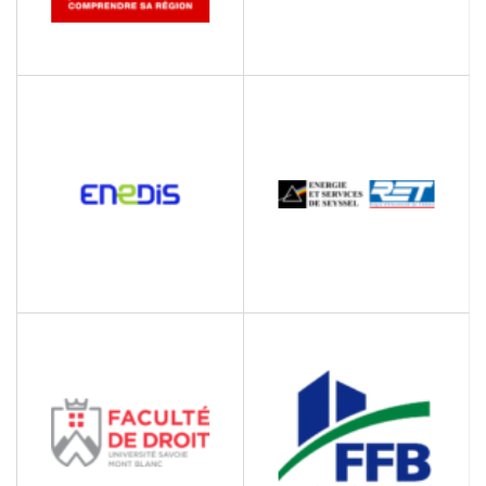
EMERSON
ECO SAVOIE MONT
BLANC – GROUPE
Mécanique
ECOMEDIA
Editions de revues
ENEDIS
ÉNERGIE ET SERVICE
DE SEYSSEL & RÉGIE
Société de production et
D’ÉLECTRICITÉ DE
de distribution
THÔNES
d'électricité
Distribution d'électricité