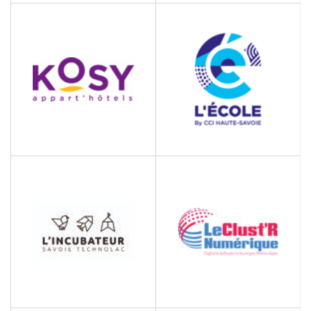
IUT CHAMBERY
JEAN LAIN
ENTREPRISES
Institut universitaire de
technologie
Ventes de véhicules
KOSY APPART HÔTEL
L’ECOLE BY CCI HAUTE-
SAVOIE
Hébergement touristique
et autre hébergement de
Centre de formation en
courte durée
alternance