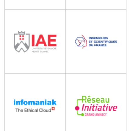
GROUPE HERO
GROUPE PLENETUDE
RECRUTEMENT
ingenierie du bâtiment
IAE SAVOIE MONT
IESF
BLANC
INGENIEURS ET
École de management
SCIENTIFIQUES DE
FRANCE