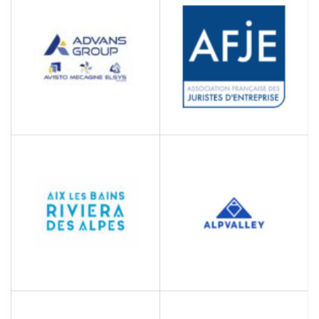
Conseil et RH
Recrutement / Conseil RH
/ Formation (qualiopi) /
Coaching
AFJE
ADVANS GROUP
Association Française des
Services de conception de
Juristes d'Entreprises
systèmes et solutions
digitales
AIX LES BAINS RIVIERA
ALP VALLEY
DES ALPES
Conseil pour les affaires et