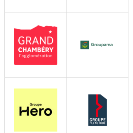
GGB BEARING
GRAND ANNECY
TECHNOLOGY
Communauté de
Métallurgie
l'agglomération
annécienne
GRAND CHAMBÉRY
GROUPAMA RHÔNE
AGGLOMÉRATION
ALPES AUVERGNE
Agglomération
Assurance et mutuelles