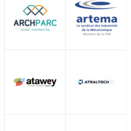
composants électroniques
des Cadres
ARCHPARC
ARTEMA
Technopôle
Syndicat des industriels
de la Mécatronique
ATRALTECH
ATAWEY
Système de sécurité et
Conception, fabrication et
télésurveillance
commercialisation de