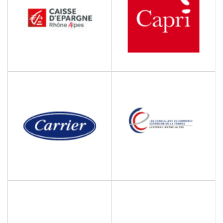
CAISSE D’EPARGNE
CAPRI
RHÔNE ALPES
Spécialiste de la pierre
Banque et Assurances
naturelle
CCE AUVERGNE-RHÔNE-
CARRIER CULOZ
ALPES
Fabrication
Conseillers du Commerce
d'équipements
Extérieur de la France
aérauliques et
frigorifiques industriels