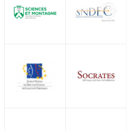
SNDEC
SCIENCES ET
MONTAGNE DE L’USMB
Syndicat National du
Décolletage
Unité de Formation et de
Recherche Sciences et
Montagne
SOCRATES
SNDGCT DE LA SAVOIE
Conseiller en gestion des
Syndicat National des
affaires
Directeurs Généraux des
Collectivités Territoriales