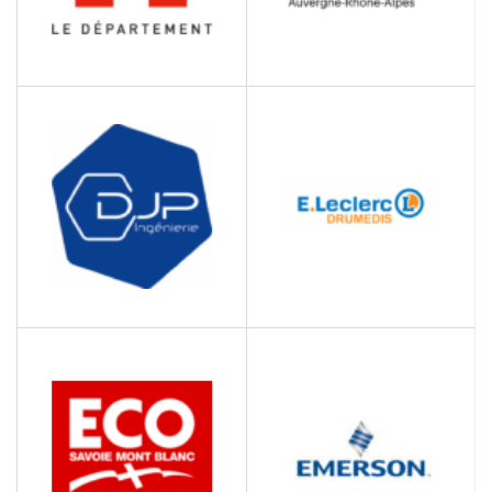
DEPARTEMENT DE LA
DIGITAL LEAGUE
SAVOIE
Cluster des entreprises de
Collectivités Territoriales
l'industrie numérique en
Auvergne-Rhône-Alpes
E.LECLERC – DRUMEDIS
DJP INGÉNIEURIE
Grande distribution
Bureau d'études -
Structures métal-bois-
béton