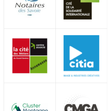
CITE DE LA SOLIDARITE
CHAMBRE
INTERDÉPARTEMENTALE
DES NOTAIRES DES
SAVOIE
Services juridiques
CITIA
CITE DES MÉTIERS DU
GRAND GENEVE
Film d'animation
Administration publique