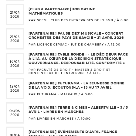
[CLUB & PARTENAIRE] JOB DATING
21/04
MATHÉMATIQUES
2026
PAR SCEM - CLUB DES ENTREPRISES DE L'USMB / À
0:00
[PARTENAIRE] PAUSE DEJ’ MUSICALE – CONCERT
21/04
ORCHESTRE DES PAYS DE SAVOIE – 21 AVRIL 2026
2026
PAR LICENCE GEPSAC - IUT DE CHAMBÉRY / À
12:00
[PARTENAIRE] TABLE RONDE : « LE DÉCIDEUR FACE
À L’IA, AU CŒUR DE LA DÉCISION STRATÉGIQUE :
14/04
GOUVERNANCE, RESPONSABILITÉ, CONFORMITÉ »
2026
PAR FACULTÉ DE DROIT - MASTER 2 DROIT ET
CONTENTIEUX DE L’ENTREPRISE / À
13:15
[PARTENAIRE] FUTURAMA – LA JEUNESSE DONNE
13/04
DE LA VOIX, ÉCOUTONS-LA – 13 AU 17 AVRIL
2026
PAR FUTURAMA - MALRAUX / À
0:00
[PARTENAIRE] TERRE & CIMES – ALBERTVILLE – 3 / 5
03/04
AVRIL – LIVRES EN MARCHES
2026
PAR LIVRES EN MARCHES / À
10:00
[PARTENAIRE] ÉVÉNEMENTS D’AVRIL FRANCE
01/04