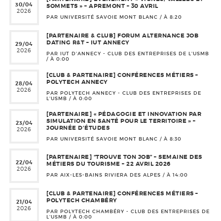
30/04
SOMMETS » – APREMONT – 30 AVRIL
2026
PAR UNIVERSITÉ SAVOIE MONT BLANC / À
8:20
[PARTENAIRE & CLUB] FORUM ALTERNANCE JOB
DATING R&T – IUT ANNECY
29/04
2026
PAR IUT D'ANNECY - CLUB DES ENTREPRISES DE L'USMB
/ À
0:00
[CLUB & PARTENAIRE] CONFÉRENCES MÉTIERS –
POLYTECH ANNECY
28/04
2026
PAR POLYTECH ANNECY - CLUB DES ENTREPRISES DE
L'USMB / À
0:00
[PARTENAIRE] « PÉDAGOGIE ET INNOVATION PAR
SIMULATION EN SANTÉ POUR LE TERRITOIRE » –
23/04
JOURNÉE D’ÉTUDES
2026
PAR UNIVERSITÉ SAVOIE MONT BLANC / À
8:30
[PARTENAIRE] “TROUVE TON JOB” – SEMAINE DES
22/04
MÉTIERS DU TOURISME – 22 AVRIL 2026
2026
PAR AIX-LES-BAINS RIVIERA DES ALPES / À
14:00
[CLUB & PARTENAIRE] CONFÉRENCES MÉTIERS –
POLYTECH CHAMBÉRY
21/04
2026
PAR POLYTECH CHAMBÉRY - CLUB DES ENTREPRISES DE
L'USMB / À
0:00