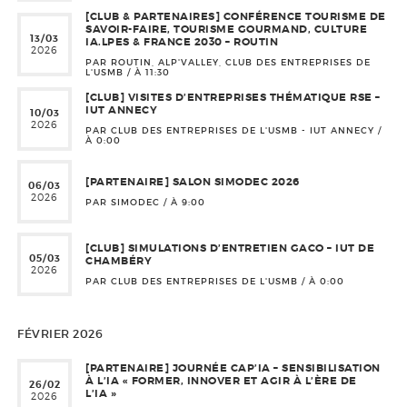
[CLUB & PARTENAIRES] CONFÉRENCE TOURISME DE
SAVOIR-FAIRE, TOURISME GOURMAND, CULTURE
13/03
IA.LPES & FRANCE 2030 – ROUTIN
2026
PAR ROUTIN, ALP'VALLEY, CLUB DES ENTREPRISES DE
L'USMB / À
11:30
[CLUB] VISITES D’ENTREPRISES THÉMATIQUE RSE –
IUT ANNECY
10/03
2026
PAR CLUB DES ENTREPRISES DE L'USMB - IUT ANNECY /
À
0:00
[PARTENAIRE] SALON SIMODEC 2026
06/03
2026
PAR SIMODEC / À
9:00
[CLUB] SIMULATIONS D’ENTRETIEN GACO – IUT DE
05/03
CHAMBÉRY
2026
PAR CLUB DES ENTREPRISES DE L'USMB / À
0:00
FÉVRIER 2026
[PARTENAIRE] JOURNÉE CAP’IA – SENSIBILISATION
À L’IA « FORMER, INNOVER ET AGIR À L’ÈRE DE
26/02
L’IA »
2026