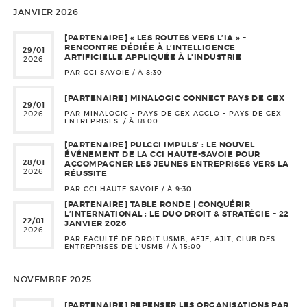
JANVIER 2026
[PARTENAIRE] « LES ROUTES VERS L’IA » –
RENCONTRE DÉDIÉE À L’INTELLIGENCE
29/01
ARTIFICIELLE APPLIQUÉE À L’INDUSTRIE
2026
PAR CCI SAVOIE / À
8:30
[PARTENAIRE] MINALOGIC CONNECT PAYS DE GEX
29/01
2026
PAR MINALOGIC - PAYS DE GEX AGGLO - PAYS DE GEX
ENTREPRISES. / À
18:00
[PARTENAIRE] PULCCI IMPULS’ : LE NOUVEL
ÉVÉNEMENT DE LA CCI HAUTE-SAVOIE POUR
28/01
ACCOMPAGNER LES JEUNES ENTREPRISES VERS LA
2026
RÉUSSITE
PAR CCI HAUTE SAVOIE / À
9:30
[PARTENAIRE] TABLE RONDE | CONQUÉRIR
L’INTERNATIONAL : LE DUO DROIT & STRATÉGIE – 22
22/01
JANVIER 2026
2026
PAR FACULTÉ DE DROIT USMB, AFJE, AJIT, CLUB DES
ENTREPRISES DE L'USMB / À
15:00
NOVEMBRE 2025
[PARTENAIRE] REPENSER LES ORGANISATIONS PAR