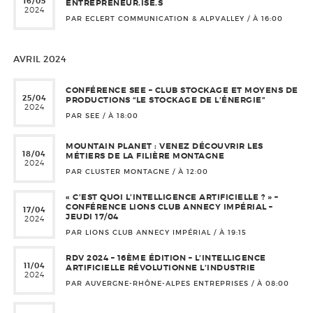
16/05
ENTREPRENEUR.ISE.S
2024
PAR ECLERT COMMUNICATION & ALPVALLEY / À
16:00
AVRIL 2024
CONFÉRENCE SEE – CLUB STOCKAGE ET MOYENS DE
25/04
PRODUCTIONS “LE STOCKAGE DE L’ÉNERGIE”
2024
PAR SEE / À
18:00
MOUNTAIN PLANET : VENEZ DÉCOUVRIR LES
18/04
MÉTIERS DE LA FILIÈRE MONTAGNE
2024
PAR CLUSTER MONTAGNE / À
12:00
« C’EST QUOI L’INTELLIGENCE ARTIFICIELLE ? » –
CONFÉRENCE LIONS CLUB ANNECY IMPÉRIAL –
17/04
JEUDI 17/04
2024
PAR LIONS CLUB ANNECY IMPÉRIAL / À
19:15
RDV 2024 – 16ÈME ÉDITION – L’INTELLIGENCE
11/04
ARTIFICIELLE RÉVOLUTIONNE L’INDUSTRIE
2024
PAR AUVERGNE-RHÔNE-ALPES ENTREPRISES / À
08:00