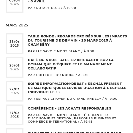
08/04
– 8 AVRIL
2025
PAR ROTARY CLUB / À
19:00
MARS 2025
TABLE RONDE : REGARDS CROISÉS SUR LES IMPACTS
DU TOURISME DE DEMAIN – 28 MARS 2025 À
28/03
CHAMBÉRY
2025
PAR IAE SAVOIE MONT BLANC / À
9:30
CAFÉ DU NOUS – ATELIER INTERACTIF SUR LA
DYNAMIQUE D’ÉQUIPE ET LE MANAGEMENT
28/03
COLLABORATIF
2025
PAR COLLECTIF DU NOOUS / À
8:30
SOIRÉE INFORMATION-DÉBAT « RÉCHAUFFEMENT
CLIMATIQUE: QUELS LEVIERS D’ACTION À L’ÉCHELLE
27/03
INDIVIDUELLE ? »
2025
PAR ESPACE CITOYEN DU GRAND ANNECY / À
19:00
CONFÉRENCE – LES ACHATS RESPONSABLES
27/03
PAR IAE SAVOIE MONT BLANC - ÉTUDIANTS L3
2025
D’ÉCONOMIE ET GESTION, PARCOURS BUSINESS ET
COMMERCE INTERNATIONAL / À
16:45