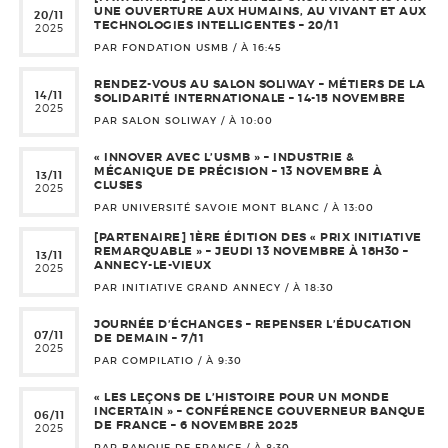
UNE OUVERTURE AUX HUMAINS, AU VIVANT ET AUX
20/11
TECHNOLOGIES INTELLIGENTES – 20/11
2025
PAR FONDATION USMB / À
16:45
RENDEZ-VOUS AU SALON SOLIWAY – MÉTIERS DE LA
14/11
SOLIDARITÉ INTERNATIONALE – 14-15 NOVEMBRE
2025
PAR SALON SOLIWAY / À
10:00
« INNOVER AVEC L’USMB » – INDUSTRIE &
MÉCANIQUE DE PRÉCISION – 13 NOVEMBRE À
13/11
CLUSES
2025
PAR UNIVERSITÉ SAVOIE MONT BLANC / À
13:00
[PARTENAIRE] 1ÈRE ÉDITION DES « PRIX INITIATIVE
REMARQUABLE » – JEUDI 13 NOVEMBRE À 18H30 –
13/11
ANNECY-LE-VIEUX
2025
PAR INITIATIVE GRAND ANNECY / À
18:30
JOURNÉE D’ÉCHANGES – REPENSER L’ÉDUCATION
07/11
DE DEMAIN – 7/11
2025
PAR COMPILATIO / À
9:30
« LES LEÇONS DE L’HISTOIRE POUR UN MONDE
INCERTAIN » – CONFÉRENCE GOUVERNEUR BANQUE
06/11
DE FRANCE – 6 NOVEMBRE 2025
2025
PAR BANQUE DE FRANCE / À
8:30