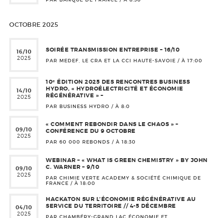
OCTOBRE 2025
SOIRÉE TRANSMISSION ENTREPRISE – 16/10
16/10
2025
PAR MEDEF, LE CRA ET LA CCI HAUTE-SAVOIE / À
17:00
10ᵉ ÉDITION 2025 DES RENCONTRES BUSINESS
HYDRO, « HYDROÉLECTRICITÉ ET ÉCONOMIE
14/10
RÉGÉNÉRATIVE » –
2025
PAR BUSINESS HYDRO / À
8:0
« COMMENT REBONDIR DANS LE CHAOS » –
09/10
CONFÉRENCE DU 9 OCTOBRE
2025
PAR 60 000 REBONDS / À
18:30
WEBINAR – « WHAT IS GREEN CHEMISTRY » BY JOHN
C. WARNER – 9/10
09/10
2025
PAR CHIMIE VERTE ACADEMY & SOCIÉTÉ CHIMIQUE DE
FRANCE / À
18:00
HACKATON SUR L’ÉCONOMIE RÉGÉNÉRATIVE AU
SERVICE DU TERRITOIRE // 4-5 DÉCEMBRE
04/10
2025
PAR CHAMBÉRY-GRAND LAC ÉCONOMIE ET