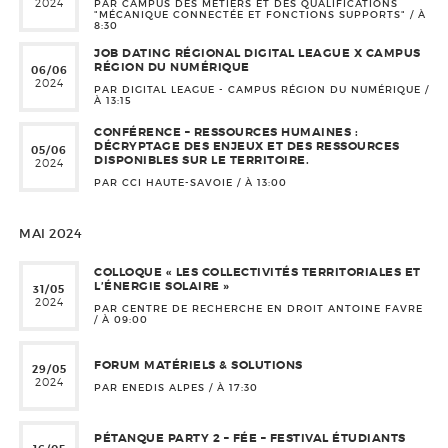
2024
PAR CAMPUS DES MÉTIERS ET DES QUALIFICATIONS
"MÉCANIQUE CONNECTÉE ET FONCTIONS SUPPORTS" / À
8:30
JOB DATING RÉGIONAL DIGITAL LEAGUE X CAMPUS
RÉGION DU NUMÉRIQUE
06/06
2024
PAR DIGITAL LEAGUE - CAMPUS RÉGION DU NUMÉRIQUE /
À
13:15
CONFÉRENCE – RESSOURCES HUMAINES :
DÉCRYPTAGE DES ENJEUX ET DES RESSOURCES
05/06
DISPONIBLES SUR LE TERRITOIRE.
2024
PAR CCI HAUTE-SAVOIE / À
13:00
MAI 2024
COLLOQUE « LES COLLECTIVITÉS TERRITORIALES ET
L’ÉNERGIE SOLAIRE »
31/05
2024
PAR CENTRE DE RECHERCHE EN DROIT ANTOINE FAVRE
/ À
09:00
FORUM MATÉRIELS & SOLUTIONS
29/05
2024
PAR ENEDIS ALPES / À
17:30
PÉTANQUE PARTY 2 – FÉE – FESTIVAL ÉTUDIANTS