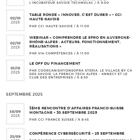
L’INCUBATEUR SAVOIE TECHNOLAC / À
9:00
TABLE RONDE « INNOVER, C’EST DURER » – CCI
02/10
HAUTE-SAVOIE
2025
PAR CCI HAUTE-SAVOIE / À
11:00
WEBINAR « COMPRENDRE LE SPRO EN AUVERGNE-
RHÔNE-ALPES : ACTEURS, FONCTIONNEMENT,
02/10
RÉALISATIONS »
2025
PAR VIA COMPÉTENCES / À
11:00
LE OFF DU FINANCEMENT
01/10
PAR COORGANISATIONSOPRA STERIA, LE VILLAGE BY CA
2025
DES SAVOIE, LA FRENCH TECH ALPES - ANNECY ET LE
CLUB DES ENTREPRISES / À
8:30
SEPTEMBRE 2025
3ÈME RENCONTRE D’AFFAIRES FRANCO-SUISSE
30/09
MONTAGNE – 30 SEPTEMBRE 2025
2025
PAR CCI FRANCE SUISSE / À
8:45
CONFÉRENCE CYBERSÉCURITÉ – 25 SEPTEMBRE
25/09